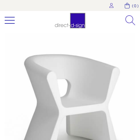
( 0 )