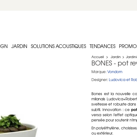
IGN
JARDIN
SOLUTIONS ACOUSTIQUES
TENDANCES
PROMO
Accueil
>
Jardin
>
Jardini
BONES - pot re
Marque:
Vondom
Designer:
Ludovica et Ro
Bones est la nouvelle co
milanais Ludovica+Rober
sveltesse et robuste dan
po
subtil. Innovation : ce
versa selon l'effet opti
pensée pour soutenir n'im
En polyéthylène, choisisse
ou extérieur.