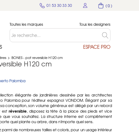
01 53 30 33 30
( 0 )
Toutes les marques
Tous les designers
S
ESPACE PRO
ères
>
BONES - pot reversible H120 cm
versible H120 cm
berto Palomba
llection élégante de jardinières dessinée par les architectes
to Palomba pour l'éditeur espagnol VONDOM. Élégant par sa
s sa conception, son volume généreux est allégé par un rebord
t
réversible
est
, disposez la tête à la place des pieds et vice
que que vous souhaitez. La structure interne est complètement
porte quel plante ou arbre, dans n'importe quel sens.
z parmi de nombreuses tailles et coloris, pour un usage intérieur