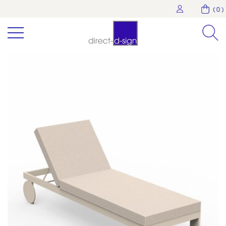
( 0 )