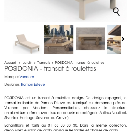
Accueil
>
Jardin
>
Transats
>
POSIDONIA - transat à roulettes
POSIDONIA - transat à roulettes
Marque:
Vondom
Designer:
Ramon Esteve
POSIDONIA est un transat à roulettes design. De design espagnol, le
transat inclinable de Ramon Esteve est fabriqué sur demande près de
Valence par Vondom. Personnalisable, choisissez la structure
en aluminium crème avec tissu de coussin de catégorie A (tissu Nautical,
Silvertex, Heritage, Savane, ou Crevin).
Echantillons et tarifs au 01 53 30 33 30. Dans la même collection,
découvrez le salon de jardin, ainsi que les tables et chaises de jardin.