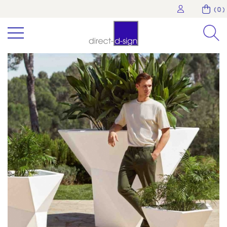
( 0 )