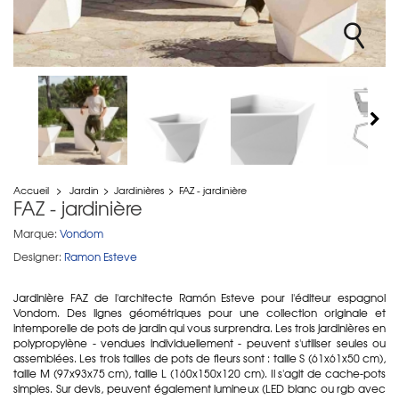
Accueil
>
Jardin
>
Jardinières
>
FAZ - jardinière
FAZ - jardinière
Marque:
Vondom
Designer:
Ramon Esteve
Jardinière FAZ de l'architecte Ramón Esteve pour l'éditeur espagnol
Vondom. Des lignes géométriques pour une collection originale et
intemporelle de pots de jardin qui vous surprendra. Les trois jardinières en
polypropylène - vendues individuellement - peuvent s'utiliser seules ou
assemblées. Les trois tailles de pots de fleurs sont : taille S (61x61x50 cm),
taille M (97x93x75 cm), taille L (160x150x120 cm). Il s'agit de cache-pots
simples. Sur devis, peuvent également lumineux (LED blanc ou rgb avec