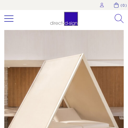
( 0 )