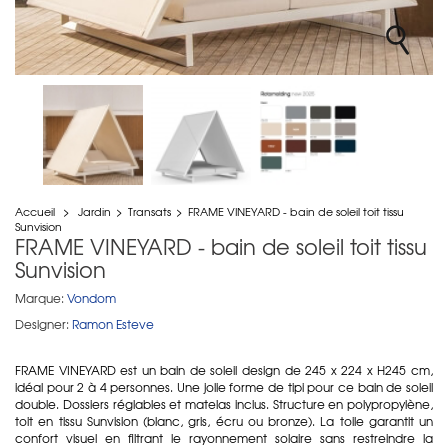
Accueil
>
Jardin
>
Transats
>
FRAME VINEYARD - bain de soleil toit tissu
Sunvision
FRAME VINEYARD - bain de soleil toit tissu
Sunvision
Marque:
Vondom
Designer:
Ramon Esteve
FRAME VINEYARD est un bain de soleil design de 245 x 224 x H245 cm,
idéal pour 2 à 4 personnes. Une jolie forme de tipi pour ce bain de soleil
double. Dossiers réglables et matelas inclus. Structure en polypropylène,
toit en tissu Sunvision (blanc, gris, écru ou bronze). La toile garantit un
confort visuel en filtrant le rayonnement solaire sans restreindre la