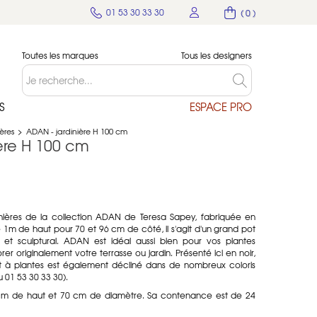
01 53 30 33 30
( 0 )
Toutes les marques
Tous les designers
S
ESPACE PRO
ères
>
ADAN - jardinière H 100 cm
ère H 100 cm
inières de la collection ADAN de Teresa Sapey, fabriquée en
m de haut pour 70 et 96 cm de côté, il s'agit d'un grand pot
e et sculptural. ADAN est idéal aussi bien pour vos plantes
rer originalement votre terrasse ou jardin. Présenté ici en noir,
pot à plantes est également décliné dans de nombreux coloris
 01 53 30 33 30).
cm de haut et 70 cm de diamètre. Sa contenance est de 24