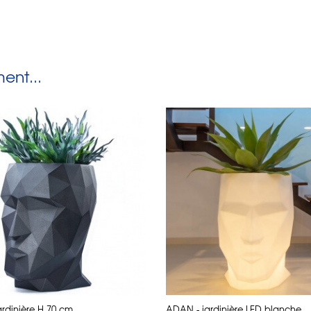
Ajouter au panier
nt...
rdinière H 70 cm
ADAN - jardinière LED blanche