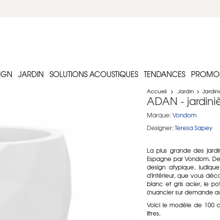
IGN
JARDIN
SOLUTIONS ACOUSTIQUES
TENDANCES
PROMO
Accueil
>
Jardin
>
Jardini
ADAN - jardini
Marque:
Vondom
Designer:
Teresa Sapey
La plus grande des jard
Espagne par Vondom. De 1
design atypique, ludiqu
d'intérieur, que vous déco
blanc et gris acier, le 
(nuancier sur demande au
Voici le modèle de 100 
litres.