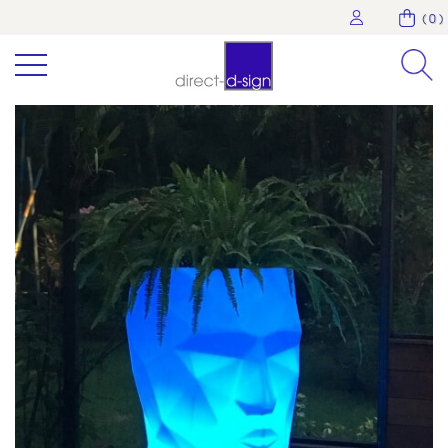
( 0 )