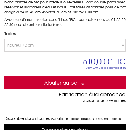
blanc plastifié de 5m pour intérieur ou extérieur. Fond double paroi avec
réservoir et indicateur d'eau et inclus. Trois tailles disponibles pour ce pot
design:30x41xH42 cm, 49x68xH70 cm et 70x96xH100 cm
Avec supplément, version sans fil leds RBG : contactez nous au 01 53 30
33 30 pour obtenir la grille tarifaire.
Tailles
510,00 €
TTC
Dont
0,40 €
d'éco-participation
Ajouter au panier
Fabrication à la demande
livraison sous 3 semaines
Disponible dans d'autres variations
(tailles, couleurs et/ou matériaux)
Demander un devis