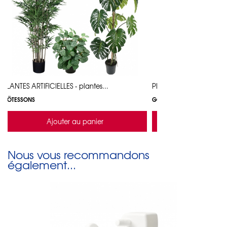
PLANTES ARTIFICIELLES - plantes...
PLANTES ARTIFICIELLES - 
GÖTESSONS
GÖTESSONS
Ajouter au panier
Ajouter a
Nous vous recommandons
également...