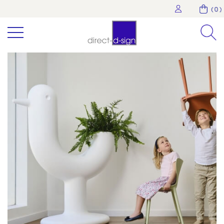
( 0 )