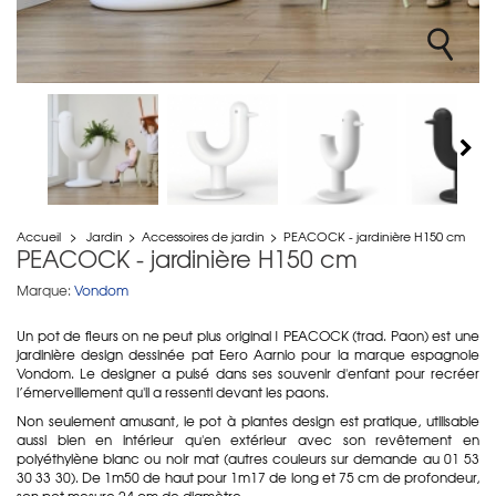
Accueil
>
Jardin
>
Accessoires de jardin
>
PEACOCK - jardinière H150 cm
PEACOCK - jardinière H150 cm
Marque:
Vondom
Un pot de fleurs on ne peut plus original ! PEACOCK (trad. Paon) est une
jardinière design dessinée pat Eero Aarnio pour la marque espagnole
Vondom. Le designer a puisé dans ses souvenir d'enfant pour recréer
l’émerveillement qu'il a ressenti devant les paons.
Non seulement amusant, le pot à plantes design est pratique, utilisable
aussi bien en intérieur qu'en extérieur avec son revêtement en
polyéthylène blanc ou noir mat (autres couleurs sur demande au 01 53
30 33 30). De 1m50 de haut pour 1m17 de long et 75 cm de profondeur,
son pot mesure 24 cm de diamètre.