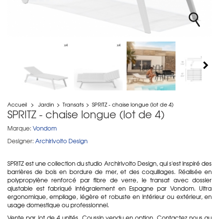
Accueil
>
Jardin
>
Transats
>
SPRITZ - chaise longue (lot de 4)
SPRITZ - chaise longue (lot de 4)
Marque:
Vondom
Designer:
Archirivolto Design
SPRITZ est une collection du studio Archirivolto Design, qui s'est inspiré des
barrières de bois en bordure de mer, et des coquillages. Réalisée en
polypropylène renforcé par fibre de verre, le transat avec dossier
ajustable est fabriqué intégralement en Espagne par Vondom. Ultra
ergonomique, empilage, légère et robuste en intérieur ou extérieur, en
usage domestique ou professionnel.
Vente par lot de 4 unités. Coussin vendu en option. Contactez nous au