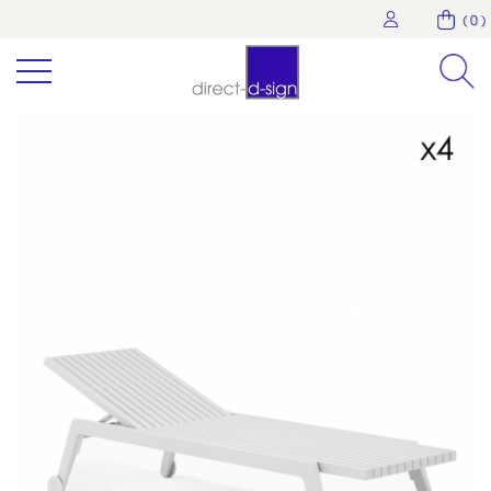
( 0 )