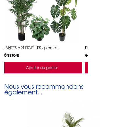
PLANTES ARTIFICIELLES - plantes...
PLANTES ARTIFICIELLES - 
GÖTESSONS
GÖTESSONS
Ajouter au panier
Ajouter a
Nous vous recommandons
également...