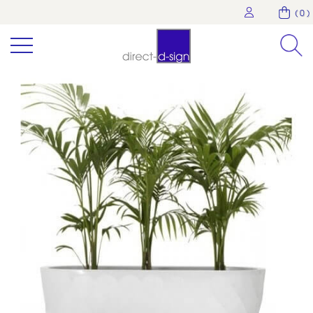
( 0 )