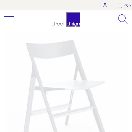
( 0 )