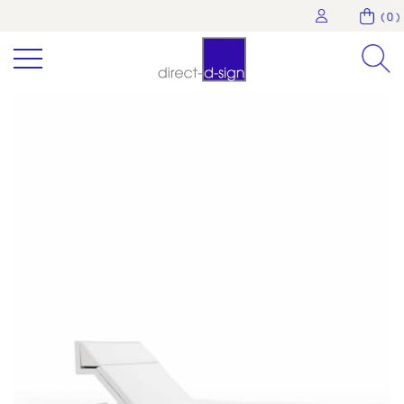
( 0 )