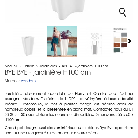
Accueil
>
Jardin
>
Jardinières
>
BYE BYE - jardinière H100 cm
BYE BYE - jardinière H100 cm
Marque:
Vondom
Jardinière absolument adorable de Harry et Camila pour l'éditeur
espagnol Vondom. En résine de LLDPE - polyéthylène à basse densité
linéaire - rotomoulé, le pot à plantes design est décliné dans de
nombreux coloris, et ici présentée en blanc mat. Contactez nous au 01
53 30 33 30 pour obtenir les nuanciers disponibles. Dimensions : 56 x 60 x
H100 cm.
Grand pot design aussi bien en intérieur ou extérieur, Bye Bye apportera
une touche d'originalité et de douceur à votre déco.