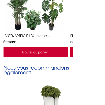
PLANTES ARTIFICIELLES - plantes...
PLANTES ARTIFICIELLES - 
GÖTESSONS
GÖTESSONS
Ajouter au panier
Ajouter a
Nous vous recommandons
également...