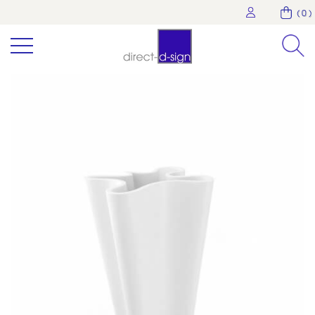
( 0 )