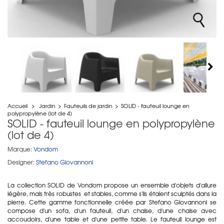
Accueil
>
Jardin
>
Fauteuils de jardin
>
SOLID - fauteuil lounge en
polypropylène (lot de 4)
SOLID - fauteuil lounge en polypropylène
(lot de 4)
Marque:
Vondom
Designer:
Stefano Giovannoni
La collection SOLID de Vondom propose un ensemble d'objets d'allure
légère, mais très robustes et stables, comme s'ils étaient sculptés dans la
pierre. Cette gamme fonctionnelle créée par Stefano Giovannoni se
compose d'un sofa, d'un fauteuil, d'un chaise, d'une chaise avec
accoudoirs, d'une table et d'une petite table. Le fauteuil lounge est