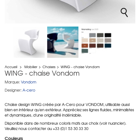
Accueil
>
Mobilier
>
Chaises
>
WING - chaise Vondom
WING - chaise Vondom
Marque:
Vondom
Designer:
A-cero
Chaise design WING créée par A-Cero pour VONDOM, utilisable aussi
bien en intérieur qu'en extérieur. Appréciez ses lignes fluides, minimalistes
et dynamiques, d'une originalité indéniable.
Disponible dans de nombreux coloris mats aux choix (voir nuancier).
Veuillez nous contacter au +33 (0)1 53 30 33 30
Couleurs