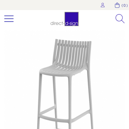
( 0 )