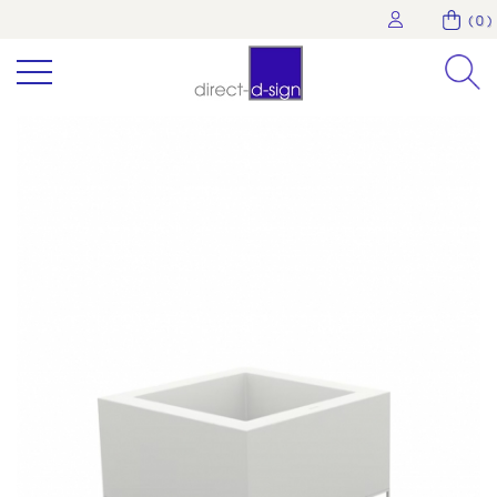
( 0 )