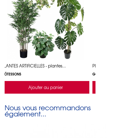
PLANTES ARTIFICIELLES - plantes...
PLANTES ARTIFICIELLES - 
GÖTESSONS
GÖTESSONS
Ajouter au panier
Ajouter a
Nous vous recommandons
également...