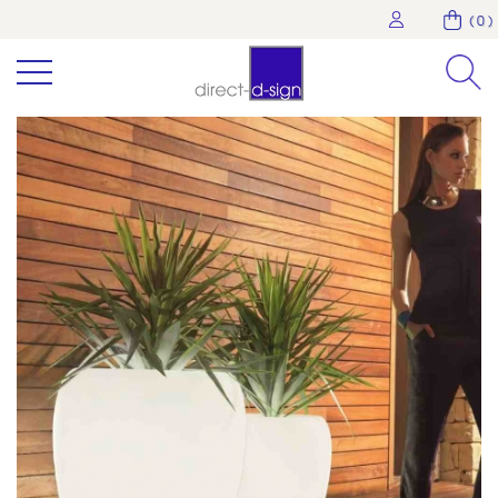
( 0 )