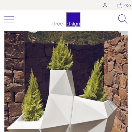
( 0 )