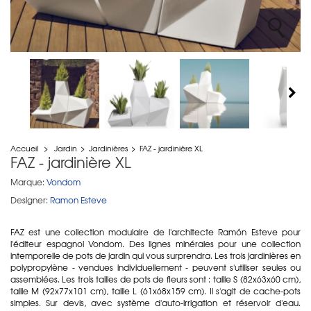
Accueil
>
Jardin
>
Jardinières
>
FAZ - jardinière XL
FAZ - jardinière XL
Marque:
Vondom
Designer:
Ramon Esteve
FAZ est une collection modulaire de l'architecte Ramón Esteve pour
l'éditeur espagnol Vondom. Des lignes minérales pour une collection
intemporelle de pots de jardin qui vous surprendra. Les trois jardinières en
polypropylène - vendues individuellement - peuvent s'utiliser seules ou
assemblées. Les trois tailles de pots de fleurs sont : taille S (82x63x60 cm),
taille M (92x77x101 cm), taille L (61x68x159 cm). Il s'agit de cache-pots
simples. Sur devis, avec système d'auto-irrigation et réservoir d'eau.