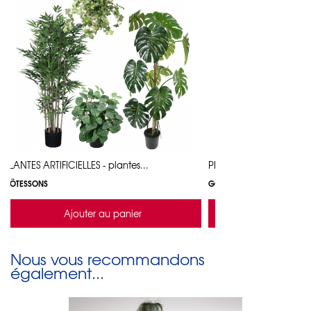
PLANTES ARTIFICIELLES - plantes...
PLANTES ARTIFICIELLES - 
GÖTESSONS
GÖTESSONS
Ajouter au panier
Ajouter a
Nous vous recommandons
également...