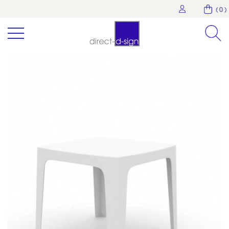
( 0 )