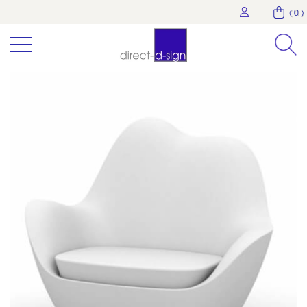
( 0 )