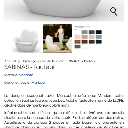
Accueil
>
Jardin
>
Fauteuils de jardin
>
SABINAS - fauteuil
SABINAS - fauteuil
Marque:
Vondom
Designer:
Javier Mariscal
Le designer espagnol Javier Mariscal a créé pour Vondom cette
collection Sabinas toute en courbes. Voici le fauteuil en résine de LLDPE,
décliné dans de nombreux coloris mats.
Idéal aussi bien en intérieur qu'en extérieur, il est livré avec le coussin
d'assise dans la nuance de votre choix. Pieds protégés par des patins.
Assortissez-le du canapé 2 places et table basse. Icic présenté en
structure blanc avec coussin blanc, autres couleurs de structure et