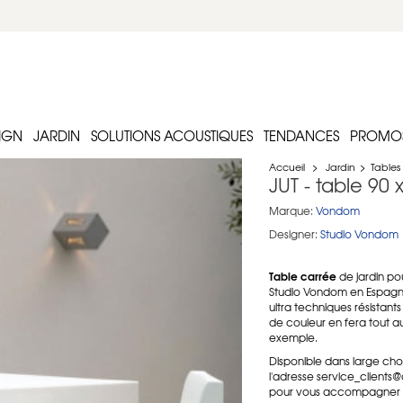
IGN
JARDIN
SOLUTIONS ACOUSTIQUES
TENDANCES
PROMO
Accueil
>
Jardin
>
Tables
JUT - table 90
Marque:
Vondom
Designer:
Studio Vondom
Table carrée
de jardin po
Studio Vondom en Espagne,
ultra techniques résistants
de couleur en fera tout a
exemple.
Disponible dans large cho
l'adresse service_clients
pour vous accompagner d