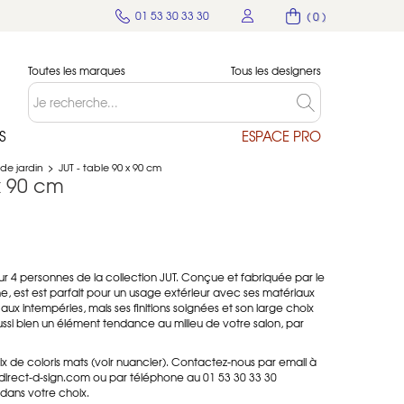
01 53 30 33 30
( 0 )
Toutes les marques
Tous les designers
S
ESPACE PRO
 de jardin
>
JUT - table 90 x 90 cm
 x 90 cm
ur 4 personnes de la collection JUT. Conçue et fabriquée par le
 est est parfait pour un usage extérieur avec ses matériaux
 aux intempéries, mais ses finitions soignées et son large choix
ussi bien un élément tendance au milieu de votre salon, par
ix de coloris mats (voir nuancier). Contactez-nous par email à
@direct-d-sign.com ou par téléphone au 01 53 30 33 30
ans votre choix.