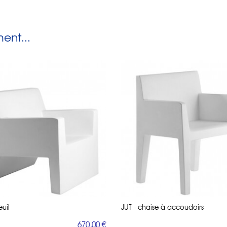
nt...
euil
JUT - chaise à accoudoirs
670,00 €