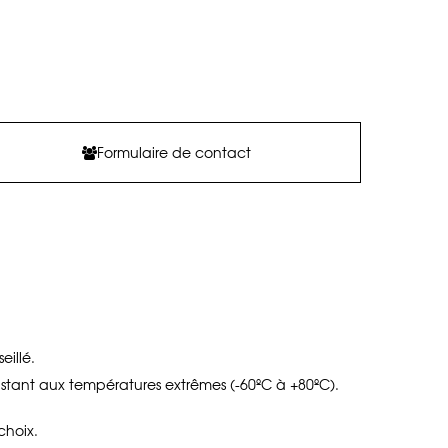
Formulaire de contact
illé.
sistant aux températures extrêmes (-60ºC à +80ºC).
choix.