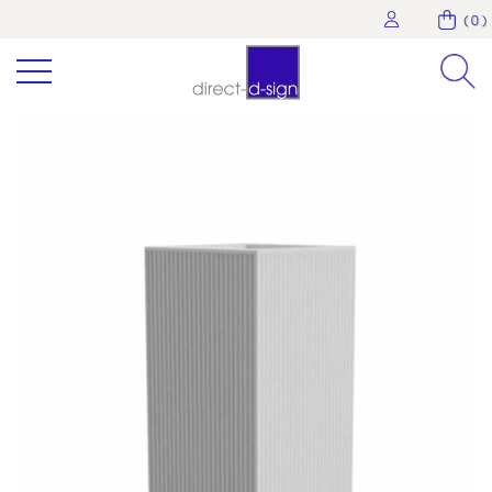
( 0 )