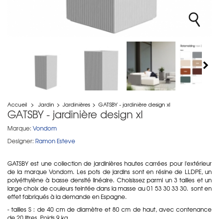
Accueil
>
Jardin
>
Jardinières
>
GATSBY - jardinière design xl
GATSBY - jardinière design xl
Marque:
Vondom
Designer:
Ramon Esteve
GATSBY est une collection de jardinières hautes carrées pour l'extérieur
de la marque Vondom. Les pots de jardins sont en r
ésine de LLDPE
, un
p
olyéthylène à basse densité linéaire. C
hoisissez parmi un 3 tailles et un
large choix de couleurs teintée dans la masse au 01 53 30 33 30. sont en
effet fabriqués à la demande en Espagne.
- tailles S : de 40 cm de diamètre et 80 cm de haut, avec contenance
de 20 litres. Poids 9 kg.