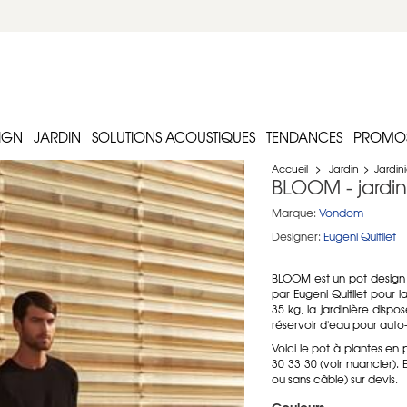
IGN
JARDIN
SOLUTIONS ACOUSTIQUES
TENDANCES
PROMO
Accueil
>
Jardin
>
Jardini
BLOOM - jardi
Marque:
Vondom
Designer:
Eugeni Quitllet
BLOOM est un pot design
par Eugeni Quitllet pour 
35 kg, la jardinière dispo
réservoir d'eau pour auto-i
Voici le pot à plantes en
30 33 30 (voir nuancier).
ou sans câble) sur devis.