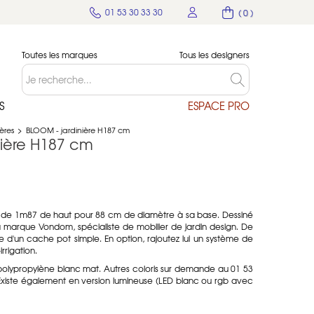
01 53 30 33 30
( 0 )
Toutes les marques
Tous les designers
S
ESPACE PRO
ères
>
BLOOM - jardinière H187 cm
nière H187 cm
 de 1m87 de haut pour 88 cm de diamètre à sa base. Dessiné
la marque Vondom, spécialiste de mobilier de jardin design. De
se d'un cache pot simple. En option, rajoutez lui un système de
rrigation.
 polypropylène blanc mat. Autres coloris sur demande au 01 53
 Existe également en version lumineuse (LED blanc ou rgb avec