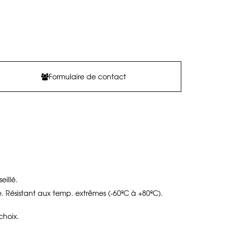
Formulaire de contact
illé.
e. Résistant aux temp. extrêmes (-60ºC à +80ºC).
choix.