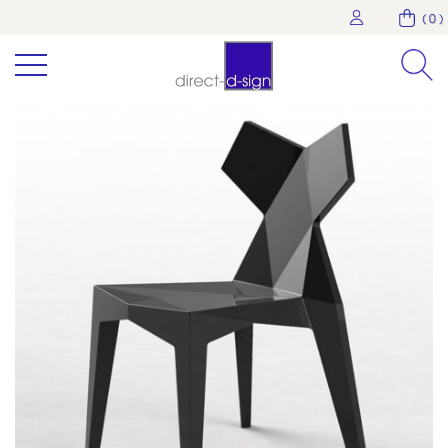
( 0 )