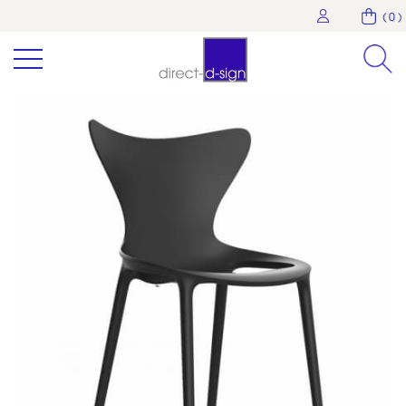
( 0 )