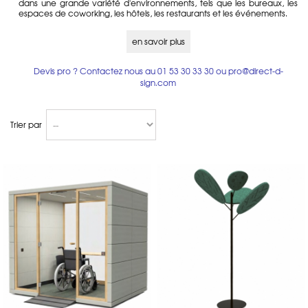
dans une grande variété d'environnements, tels que les bureaux, les
espaces de coworking, les hôtels, les restaurants et les événements.
Mais comment SilentLab parvient-elle à offrir des solutions acoustiques
en savoir plus
à la fois performantes et esthétiques pour tous types d’espaces ? Et
surtout, comment choisir les bons produits pour améliorer l’acoustique
de votre espace de travail ? Voici une exploration des solutions
Devis pro ? Contactez nous au
01 53 30 33 30
ou
pro@direct-d-
proposées par SilentLab, avec un focus sur les produits les plus
sign.com
populaires de la marque.
Trier par
Pourquoi l’acoustique est-elle un enjeu
crucial pour les entreprises ?
Les bruits de fond dans les bureaux peuvent avoir un impact majeur
sur le bien-être et la productivité des travailleurs. Des environnements
bruyants peuvent entraîner une fatigue mentale accrue, des
distractions fréquentes et une baisse de concentration, ce qui peut
nuire à la qualité du travail. En revanche, un environnement calme
permet non seulement de travailler de manière plus efficace, mais
également de favoriser un meilleur bien-être général.
C’est pourquoi il est devenu essentiel pour de nombreuses entreprises,
espaces de coworking, hôtels et autres établissements, d’investir dans
des solutions acoustiques adaptées pour améliorer la qualité de leurs