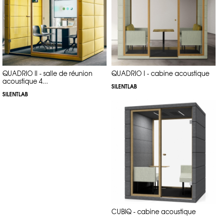
Les bureaux en open space sont souvent synonymes de distractions
sonores constantes. Pour améliorer l’acoustique dans un tel
environnement, l’installation de
cabines acoustiques
ou de
cloisons
modulables
est essentielle. Ces solutions permettent de créer des
zones de travail isolées, tout en réduisant le bruit global dans l’espace.
Les
panneaux acoustiques
peuvent également être utilisés pour traiter
les murs et les plafonds, limitant ainsi la réverbération du son.
2. Optimiser un espace de coworking
QUADRIO II - salle de réunion
QUADRIO I - cabine acoustique
acoustique 4...
SILENTLAB
Les espaces de coworking partagent souvent des caractéristiques
SILENTLAB
similaires aux bureaux en open space, avec des niveaux de bruit
variables en fonction des activités. Ici, les
pods acoustiques
et
les
cloisons modulables
sont des solutions particulièrement adaptées. En
permettant de délimiter des espaces de travail plus ou moins ouverts,
ces produits garantissent que chaque utilisateur bénéficie de la
tranquillité nécessaire à son travail. De plus, les
panneaux muraux
acoustiques
et les
suspensions
permettent de traiter les bruits ambiants
tout en ajoutant une touche de design à l’espace.
3. Améliorer l’acoustique pour des événements
Lors de grands événements, tels que des conférences ou des salons, il
est crucial de gérer les niveaux sonores pour garantir la clarté des
échanges. Les
cloisons insonorisantes
et les
totems acoustiques
CUBIQ - cabine acoustique
permettent de créer des espaces dédiés, tout en absorbant les bruits