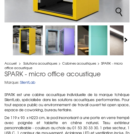
Accueil
>
Solutions acoustiques
>
Cabines acoustiques
>
SPARK - micro
office acoustique
SPARK - micro office acoustique
Marque:
SilentLab
SPARK est une cabine acoustique individuelle de la marque tchèque
SilentLab, spécialisée dans les solutions acoustiques performantes. Pour
tout espace public ou environnement de travail ouvert tel open space,
espace de coworking, bureau tertiaire.
De 119 x 93 x H223 cm, le pod insonorisant a une porte en verre trempé
avec poignée et tablette en chêne naturel. Tissu extérieur
personnalisable - couleurs au choix au 01 53 30 33 30.
1 prise secteur, 1
USB C, 1 capteur de mouvement, éclairage LED et ventilation inclus. En