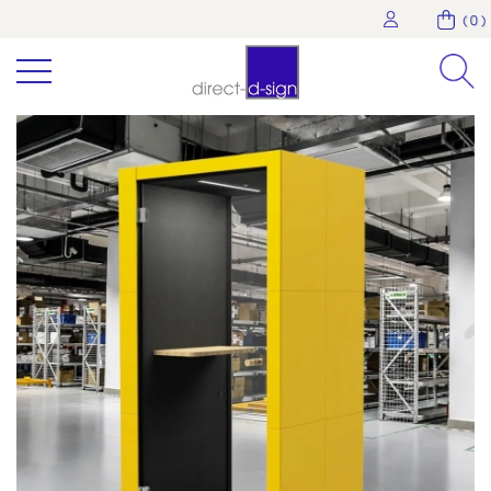
( 0 )