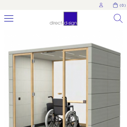
( 0 )