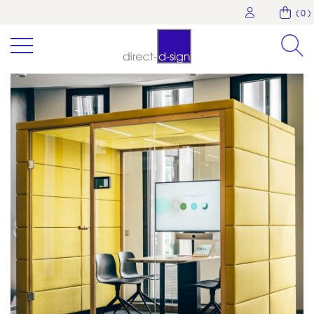
( 0 )