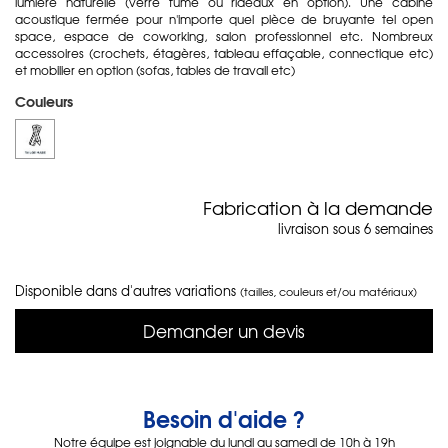
lumière naturelle (verre fumé ou rideaux en option). Une cabine
acoustique fermée pour n'importe quel pièce de bruyante tel open
space, espace de coworking, salon professionnel etc. Nombreux
accessoires (crochets, étagères, tableau effaçable, connectique etc)
et mobilier en option (sofas, tables de travail etc)
Couleurs
Fabrication à la demande
livraison sous 6 semaines
Disponible dans d'autres variations
(tailles, couleurs et/ou matériaux)
Demander un devis
Besoin d'aide ?
Notre équipe est joignable du lundi au samedi de 10h à 19h