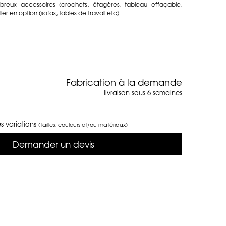
reux accessoires (crochets, étagères, tableau effaçable,
er en option (sofas, tables de travail etc)
Fabrication à la demande
livraison sous 6 semaines
s variations
(tailles, couleurs et/ou matériaux)
Demander un devis