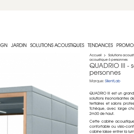
IGN
JARDIN
SOLUTIONS ACOUSTIQUES
TENDANCES
PROMO
Accueil
>
Solutions acous
acoustique 6 personnes
QUADRIO III - 
personnes
Marque:
SilentLab
QUADRIO III est un grand
solutions insonorisantes
tertiaires et salons pr
Tchèque, avec large cho
2m30 de haut.
Cette cabine acoustique 
confortable ou visio-con
cabine laisse entrer la lu