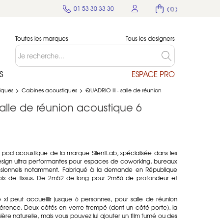
01 53 30 33 30
( 0 )
Toutes les marques
Tous les designers
S
ESPACE PRO
tiques
>
Cabines acoustiques
>
QUADRIO III - salle de réunion
salle de réunion acoustique 6
 pod acoustique de la marque SilentLab, spécialisée dans les
 design ultra performantes pour espaces de coworking, bureaux
ofessionnels notamment. Fabriqué à la demande en République
ix de tissus. De 2m52 de long pour 2m86 de profondeur et
xl peut accueillir jusque 6 personnes, pour salle de réunion
férence. Deux côtés en verre trempé (dont un côté porte), la
mière naturelle, mais vous pouvez lui ajouter un film fumé ou des