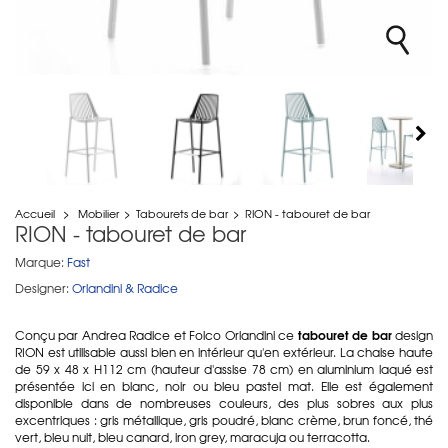
Accueil
>
Mobilier
>
Tabourets de bar
>
RION - tabouret de bar
RION - tabouret de bar
Marque:
Fast
Designer:
Orlandini & Radice
tabouret de bar
Conçu par Andrea Radice et Folco Orlandini ce
design
RION est utilisable aussi bien en intérieur qu'en extérieur. La chaise haute
de 59 x 48 x H112 cm (hauteur d'assise 78 cm) en aluminium laqué est
présentée ici en blanc, noir ou bleu pastel mat. Elle est également
disponible dans de nombreuses couleurs, des plus sobres aux plus
excentriques : gris métallique, gris poudré, blanc crème, brun foncé, thé
vert, bleu nuit, bleu canard, iron grey, maracuja ou terracotta.