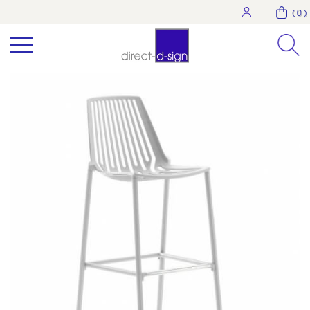
( 0 )