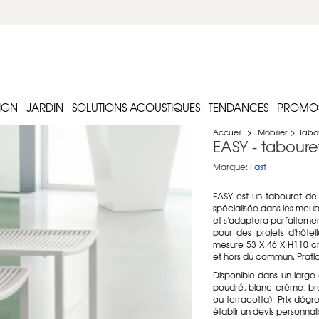
IGN
JARDIN
SOLUTIONS ACOUSTIQUES
TENDANCES
PROMO
Accueil
>
Mobilier
>
Tabo
EASY - tabour
Marque:
Fast
EASY est un tabouret de 
spécialisée dans les meubl
et s'adaptera parfaitement
pour des projets d'hôtel
mesure 53 X 46 X H110 cm
et hors du commun. Pratiq
Disponible dans un large c
poudré, blanc crème, brun
ou terracotta). Prix dégr
établir un devis personnali