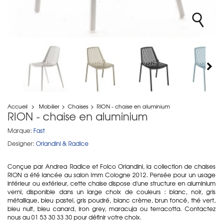
Accueil
>
Mobilier
>
Chaises
>
RION - chaise en aluminium
RION - chaise en aluminium
Marque:
Fast
Designer:
Orlandini & Radice
Conçue par Andrea Radice et Folco Orlandini, la collection de chaises
RION a été lancée au salon Imm Cologne 2012. Pensée pour un usage
intérieur ou extérieur, cette chaise dispose d'une structure en aluminium
verni, disponible dans un large choix de couleurs : blanc, noir, gris
métallique, bleu pastel, gris poudré, blanc crème, brun foncé, thé vert,
bleu nuit, bleu canard, iron grey, maracuja ou terracotta. Contactez
nous au 01 53 30 33 30 pour définir votre choix.