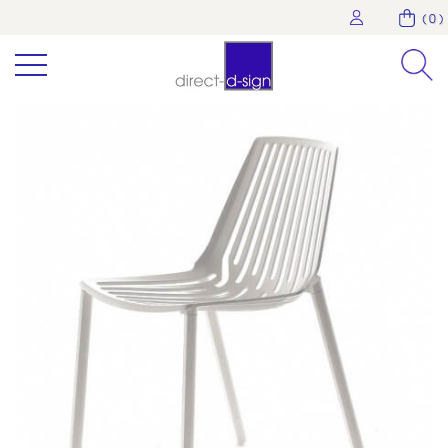
( 0 )