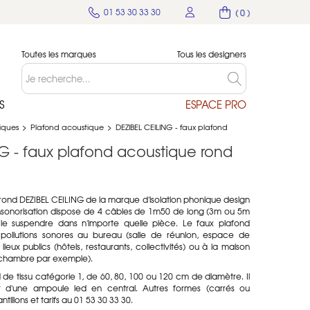
01 53 30 33 30
( 0 )
Toutes les marques
Tous les designers
S
ESPACE PRO
tiques
>
Plafond acoustique
>
DEZIBEL CEILING - faux plafond
G - faux plafond acoustique rond
rond DEZIBEL CEILING de la marque d'isolation phonique design
d'insonorisation dispose de 4 câbles de 1m50 de long (3m ou 5m
e suspendre dans n'importe quelle pièce. Le faux plafond
s pollutions sonores au bureau (salle de réunion, espace de
eux publics (hôtels, restaurants, collectivités) ou à la maison
u chambre par exemple).
 de tissu catégorie 1, de 60, 80, 100 ou 120 cm de diamètre. Il
er d'une ampoule led en central. Autres formes (carrés ou
ntillons et tarifs au 01 53 30 33 30.