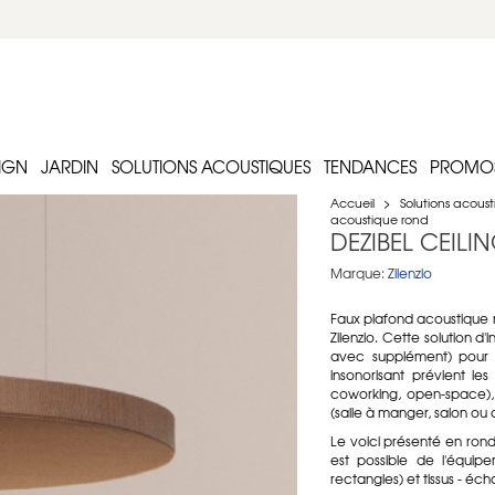
IGN
JARDIN
SOLUTIONS ACOUSTIQUES
TENDANCES
PROMO
Accueil
>
Solutions acous
acoustique rond
DEZIBEL CEILIN
Marque:
Zilenzio
Faux plafond acoustique 
Zilenzio. Cette solution 
avec supplément) pour l
insonorisant prévient le
coworking, open-space), li
(salle à manger, salon o
Le voici présenté en rond
est possible de l'équip
rectangles) et tissus - écha