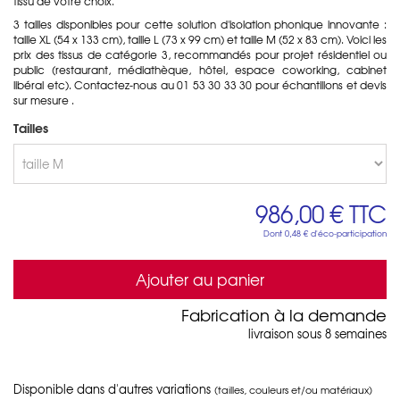
tissu de votre choix.
3 tailles disponibles pour cette solution d'isolation phonique innovante :
taille XL (54 x 133 cm), taille L (73 x 99 cm) et taille M (52 x 83 cm). Voici les
prix des tissus de catégorie 3, recommandés pour projet résidentiel ou
public (restaurant, médiathèque, hôtel, espace coworking, cabinet
libéral etc). Contactez-nous au 01 53 30 33 30 pour échantillons et devis
sur mesure .
Tailles
986,00 €
TTC
Dont
0,48 €
d'éco-participation
Ajouter au panier
Fabrication à la demande
livraison sous 8 semaines
Disponible dans d'autres variations
(tailles, couleurs et/ou matériaux)