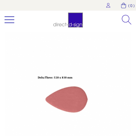
( 0 )