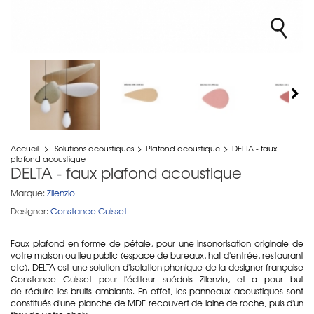
Accueil
>
Solutions acoustiques
>
Plafond acoustique
>
DELTA - faux
plafond acoustique
DELTA - faux plafond acoustique
Marque:
Zilenzio
Designer:
Constance Guisset
Faux plafond en forme de pétale, pour une insonorisation originale de
votre maison ou lieu public (espace de bureaux, hall d'entrée, restaurant
etc). DELTA est une solution d'isolation phonique de la designer française
Constance Guisset pour l'éditeur suédois Zilenzio, et a pour but
de réduire les bruits ambiants. En effet, les panneaux acoustiques sont
constitués d'une planche de MDF recouvert de laine de roche, puis d'un