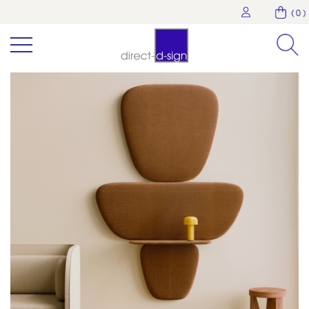
( 0 )