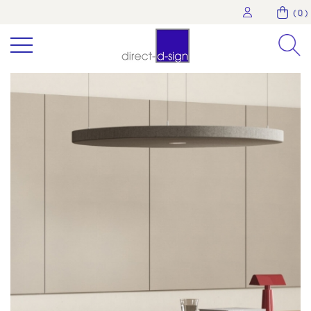
( 0 )