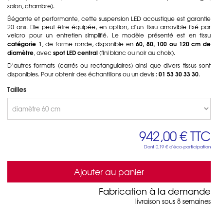
salon, chambre).
Élégante et performante, cette suspension LED acoustique est garantie
20 ans. Elle peut être équipée, en option, d’un tissu amovible fixé par
velcro pour un entretien simplifié. Le modèle présenté est en tissu
catégorie 1
60, 80, 100 ou 120 cm de
, de forme ronde, disponible en
diamètre
spot LED central
, avec
(fini blanc ou noir au choix).
D’autres formats (carrés ou rectangulaires) ainsi que divers tissus sont
01 53 30 33 30
disponibles. Pour obtenir des échantillons ou un devis :
.
Tailles
942,00 €
TTC
Dont
0,19 €
d'éco-participation
Ajouter au panier
Fabrication à la demande
livraison sous 8 semaines