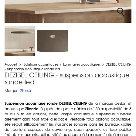
Accueil
>
Solutions acoustiques
>
Luminaires acoustiques
>
DEZIBEL CEILING
- suspension acoustique ronde led
DEZIBEL CEILING - suspension acoustique
ronde led
Marque:
Zilenzio
Suspension acoustique ronde DEZIBEL CEILING
de la marque design et
Zilenzio
acoustique
. Équipée de quatre câbles de 1,50 m (possibilité de 3
m ou 5 m en option), cette lampe acoustique suspendue s’installe
aisément dans tout type d’espace. Véritable faux plafond acoustique,
elle réduit efficacement les nuisances sonores dans les bureaux (salles
de réunion, espaces de coworking, open spaces), les lieux publics
(hôtels, restaurants, collectivités) ou encore à la maison (salle à manger,