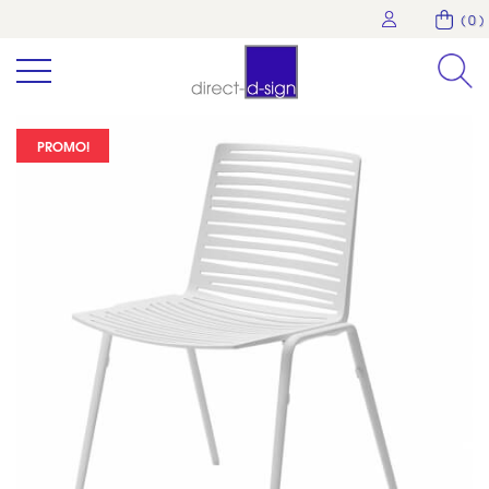
( 0 )
PROMO!