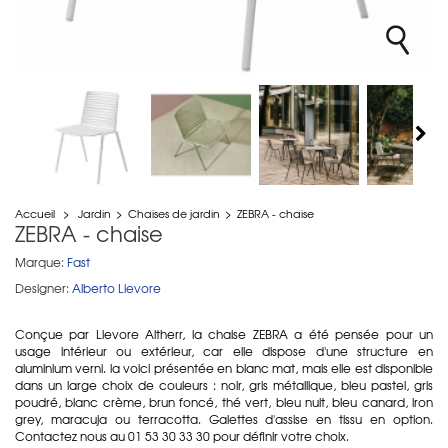
Accueil
>
Jardin
>
Chaises de jardin
>
ZEBRA - chaise
ZEBRA - chaise
Marque:
Fast
Designer:
Alberto Lievore
Conçue par Lievore Altherr, la chaise ZEBRA a été pensée pour un
usage intérieur ou extérieur, car elle dispose d'une structure en
aluminium verni. la voici présentée en blanc mat, mais elle est disponible
dans un large choix de couleurs : noir, gris métallique, bleu pastel, gris
poudré, blanc crème, brun foncé, thé vert, bleu nuit, bleu canard, iron
grey, maracuja ou terracotta. Galettes d'assise en tissu en option.
Contactez nous au 01 53 30 33 30 pour définir votre choix.