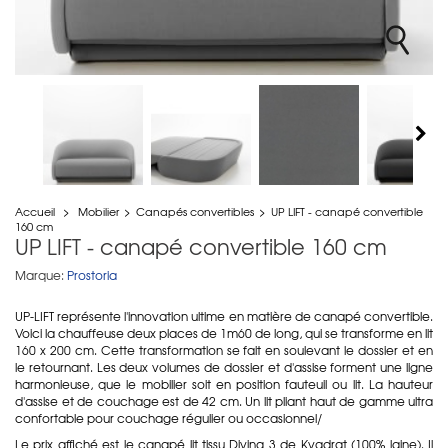
Accueil
>
Mobilier
>
Canapés convertibles
>
UP LIFT - canapé convertible
160 cm
UP LIFT - canapé convertible 160 cm
Marque:
Prostoria
UP-LIFT représente l'innovation ultime en matière de canapé convertible.
Voici la chauffeuse deux places de 1m60 de long, qui se transforme en lit
160 x 200 cm. Cette transformation se fait en soulevant le dossier et en
le retournant. Les deux volumes de dossier et d'assise forment une ligne
harmonieuse, que le mobilier soit en position fauteuil ou lit. La hauteur
d'assise et de couchage est de 42 cm. Un lit pliant haut de gamme ultra
confortable pour couchage régulier ou occasionnel/
Le prix affiché est le canapé lit tissu Divina 3 de Kvadrat (100% laine). Il