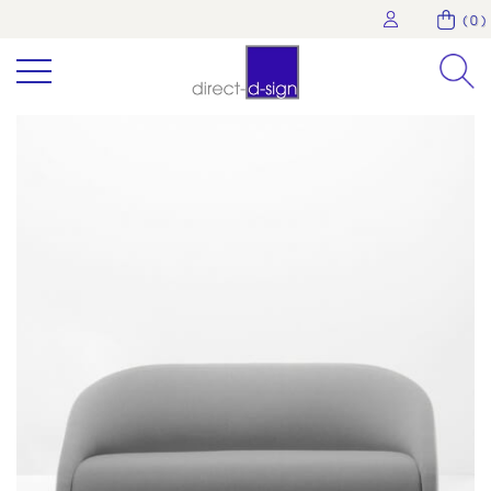
( 0 )