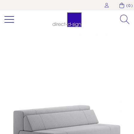
( 0 )