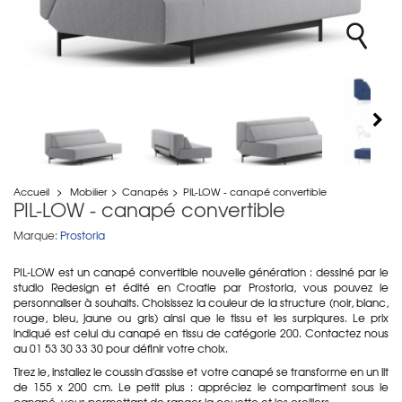
Accueil
>
Mobilier
>
Canapés
>
PIL-LOW - canapé convertible
PIL-LOW - canapé convertible
Marque:
Prostoria
PIL-LOW est un canapé convertible nouvelle génération : dessiné par le
studio Redesign et édité en Croatie par Prostoria, vous pouvez le
personnaliser à souhaits. Choisissez la couleur de la structure (noir, blanc,
rouge, bleu, jaune ou gris) ainsi que le tissu et les surpiqures. Le prix
indiqué est celui du canapé en tissu de catégorie 200. Contactez nous
au 01 53 30 33 30 pour définir votre choix.
Tirez le, installez le coussin d'assise et votre canapé se transforme en un lit
de 155 x 200 cm. Le petit plus : appréciez le compartiment sous le
canapé, vous permettant de ranger la couette et les oreillers.