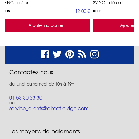
SVING - clé en i
SVING - clé en L
12,00 €
KLEIS
KLEIS
Ajouter au panier
Ajouter a
Contactez-nous
du lundi au samedi de 10h à 19h
01 53 30 33 30
ou
service_clients@direct-d-sign.com
Les moyens de paiements