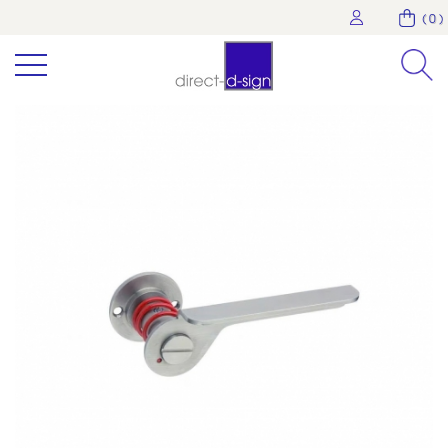
( 0 )