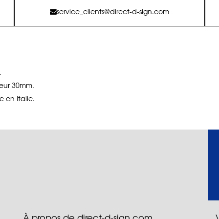
service_clients@direct-d-sign.com
.
deur 30mm.
 en Italie.
À propos de direct-d-sign.com