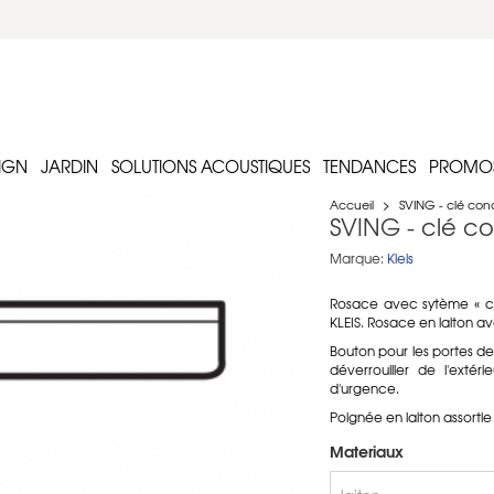
IGN
JARDIN
SOLUTIONS ACOUSTIQUES
TENDANCES
PROMO
Accueil
>
SVING - clé c
SVING - clé 
Marque:
Kleis
Rosace avec sytème
« 
KLEIS. Rosace en laiton ave
Bouton pour les portes de 
déverrouiller de l'ext
d'urgence.
Poignée en laiton assor
Materiaux