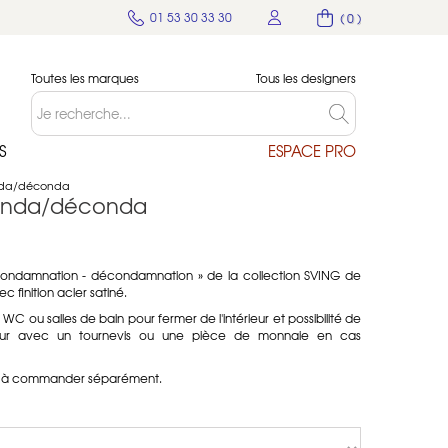
01 53 30 33 30
( 0 )
Toutes les marques
Tous les designers
S
ESPACE PRO
onda/déconda
conda/déconda
condamnation - décondamnation » de la collection SVING de
c finition acier satiné.
WC ou salles de bain pour fermer de l'intérieur et possibilité de
érieur avec un tournevis ou une pièce de monnaie en cas
tie à commander séparément.