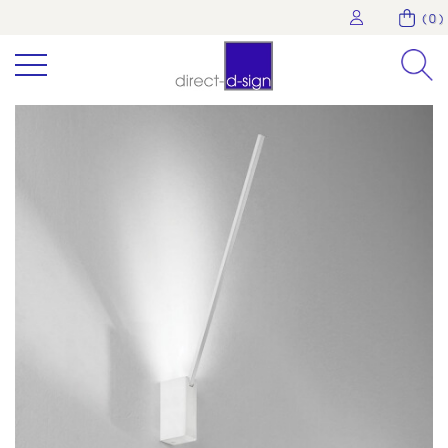
( 0 )