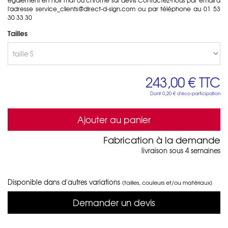
l'adresse service_clients@direct-d-sign.com ou par téléphone au 01 53
30 33 30
Tailles
243,00 €
TTC
Dont
0,20 €
d'éco-participation
Ajouter au panier
Fabrication à la demande
livraison sous 4 semaines
Disponible dans d'autres variations
(tailles, couleurs et/ou matériaux)
Demander un devis