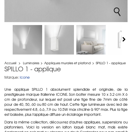
Accueil
>
Luminaires
>
Appliques murales et plafond
>
SPILLO 1 - applique
SPILLO 1 - applique
Marque:
Icone
Une applique SPILLO 1 absolument splendide et originale, de la
prestigieuse marque italienne ICONE. Son boiter mesure 10 x 3.2 cm X 6
cm de profondeur, sur lequel est posé une tige fine de 7mm de côté
pour de 40, 50, 60 ou 80 cm de haut. Cette tige lumineuse avec led de
respectivement 4.8, 6.6, 7.9 ou 10.5W max s'incline à 90° max. Plus la tige
est baissée, plus l'applique diffuse un éclairage important.
Dans la même collection, découvrez d'autres appliques, suspensions ou
plafonniers. Voici la version en laiton laqué blanc mat, mais existe
également en noir mat ou chrome sur devis Contactez-nous par email à