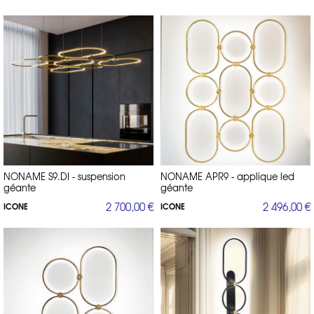
NONAME S9.DI - suspension
NONAME APR9 - applique led
géante
géante
2 700,00 €
2 496,00 €
ICONE
ICONE