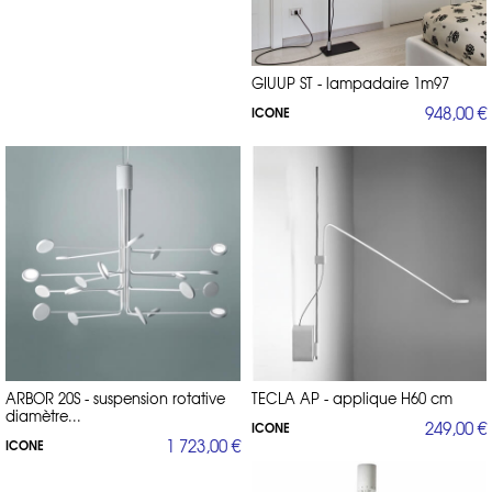
GIUUP ST - lampadaire 1m97
948,00 €
ICONE
ARBOR 20S - suspension rotative
TECLA AP - applique H60 cm
diamètre...
249,00 €
ICONE
1 723,00 €
ICONE