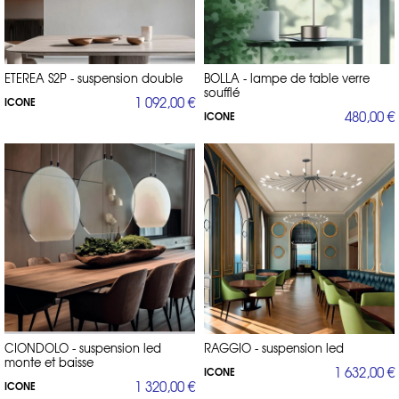
ETEREA S2P - suspension double
BOLLA - lampe de table verre
soufflé
1 092,00 €
ICONE
480,00 €
ICONE
CIONDOLO - suspension led
RAGGIO - suspension led
monte et baisse
1 632,00 €
ICONE
1 320,00 €
ICONE