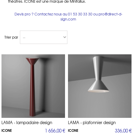
théatres. ICONE est une marque de Minitallux.
Devis pro ? Contactez nous au
01 53 30 33 30
ou
pro@direct-d-
sign.com
Trier par
LAMA - lampadaire design
LAMA - plafonnier design
1 656,00 €
336,00 €
ICONE
ICONE