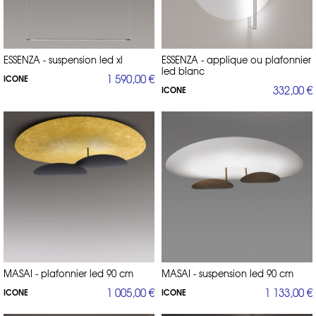
ESSENZA - suspension led xl
ESSENZA - applique ou plafonnier
led blanc
1 590,00 €
ICONE
332,00 €
ICONE
MASAI - plafonnier led 90 cm
MASAI - suspension led 90 cm
1 005,00 €
1 133,00 €
ICONE
ICONE