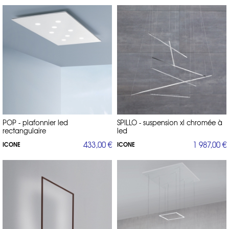
POP - plafonnier led
SPILLO - suspension xl chromée à
rectangulaire
led
433,00 €
1 987,00 €
ICONE
ICONE