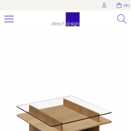
( 0 )