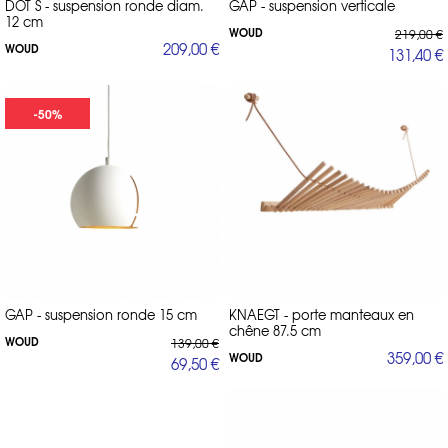
DOT S - suspension ronde diam.
GAP - suspension verticale
12 cm
WOUD
219,00 €
209,00 €
WOUD
131,40 €
-50%
GAP - suspension ronde 15 cm
KNAEGT - porte manteaux en
chêne 87.5 cm
WOUD
139,00 €
359,00 €
WOUD
69,50 €