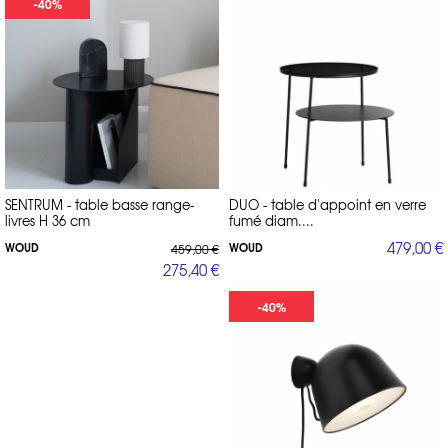
-40%
SENTRUM - table basse range-
DUO - table d'appoint en verre
livres H 36 cm
fumé diam....
479,00 €
WOUD
WOUD
459,00 €
275,40 €
-40%