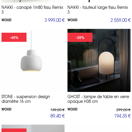
NAKKI - canapé 1m80 tissu Remix
NAKKI - fauteuil large tissu Remix
3
3
3 999,00 €
2 559,00 €
WOUD
WOUD
-40%
-35%
STONE - suspension design
GHOST - lampe de table en verre
diamètre 16 cm
opaque H38 cm
WOUD
WOUD
149,00 €
299,00 €
89,40 €
194,35 €