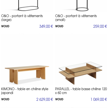
applique MERCURY / suspension LUNAR / suspension DOT / suspension
ANNULAR / suspension GAP / suspension STONE / tapis TINT / tapis TACT
/ tapis ROMBO / tapis RAINING CIRCLE / plaid DOUBLE / jardinière
PIDESTALL / chaise, fauteuil, banc et table de jardin RAY /
O&O - portant à vêtements
O&O - portant à vêtements
(large)
(small)
349,00 €
259,00 €
WOUD
WOUD
Direct-d-sign.com, revendeur officiel de Woud.
De nombreux meubles et lampes design ne sont pas présentées sur
notre e-shop. Merci de nous contacter pour toute demande
pro@direct-d-
d'échantillons, visuels ou devis personnalisé à
sign.com
01 53 30 33 30
ou au
.
KIMONO - table en chêne style
PARALLEL - table basse chêne 120
japandi
x 60 cm
2 629,00 €
1 069,00 €
WOUD
WOUD