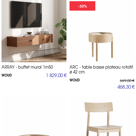
-30%
ARRAY - buffet mural 1m50
ARC - table basse plateau rotatif
ø 42 cm
1 829,00 €
WOUD
WOUD
669,00 €
468,30 €