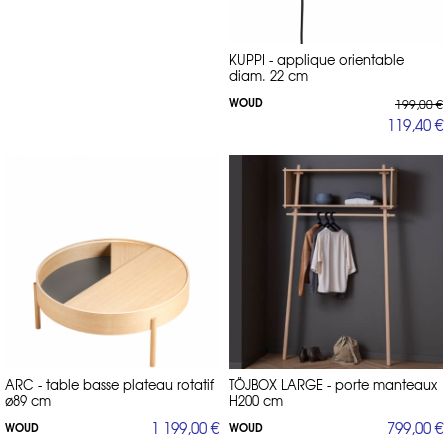
KUPPI - applique orientable
diam. 22 cm
WOUD
199,00 €
119,40 €
ARC - table basse plateau rotatif
TÖJBOX LARGE - porte manteaux
ø89 cm
H200 cm
1 199,00 €
799,00 €
WOUD
WOUD