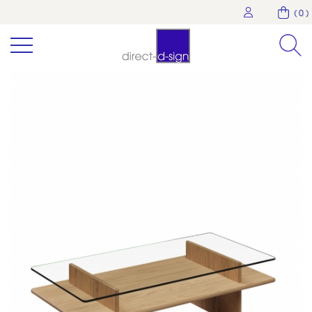
( 0 )