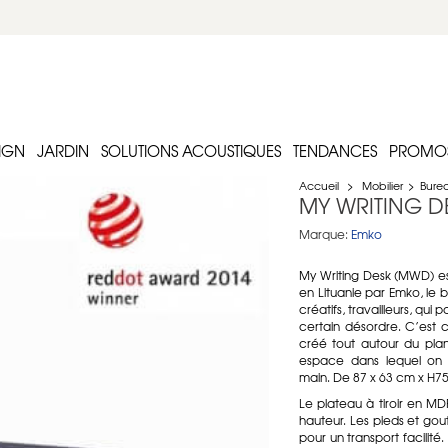
IGN
JARDIN
SOLUTIONS ACOUSTIQUES
TENDANCES
PROMO
Accueil
>
Mobilier
>
Burea
MY WRITING DE
Marque:
Emko
My Writing Desk (MWD) est
en Lituanie par Emko, le 
créatifs, travailleurs, qui
certain désordre. C’es
créé tout autour du plan
espace dans lequel on 
main. De 87 x 63 cm x H7
Le plateau à tiroir en M
hauteur. Les pieds et gou
pour un transport facilité