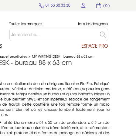
01 53 30 33 30
( 0 )
Toutes les marques
Tous les designers
S
ESPACE PRO
ux et secrétaires
>
MY WRITING DESK - bureau 88 x 63 cm
SK - bureau 88 x 63 cm
 une création du duo de designers lituanien Etc.Etc. Fabriqué
bureau, véritable écritoire moderne, a été conçu pour les gens
 passent du temps derrière un bureau et qui souhaitent y laisser un
t ce que permet MWD et son ingénieux espace de rangement
 de travail, cette gouttière une fois remplie forme un micro
se sent bien et où les choses tombent facilement sous la
5 cm.
DF teinté blanc mesure 61 x 50 cm de profondeur x 6.5 cm de
ttière en bouleau naturel ou frêne teinté noir, et se démontent
. Un tiroir profond et des fentes de passage de câbles sont des