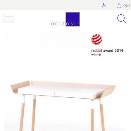
( 0 )