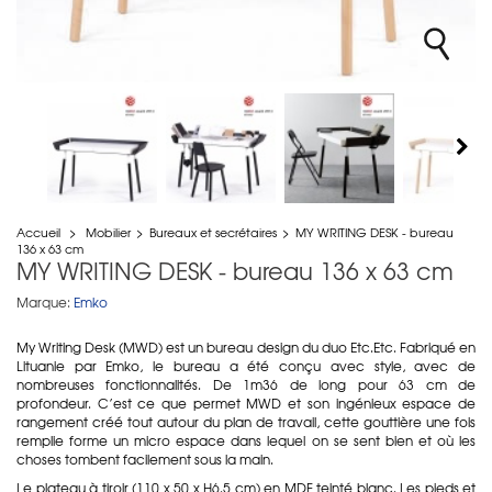
Accueil
>
Mobilier
>
Bureaux et secrétaires
>
MY WRITING DESK - bureau
136 x 63 cm
MY WRITING DESK - bureau 136 x 63 cm
Marque:
Emko
My Writing Desk (MWD) est un bureau design du duo Etc.Etc. Fabriqué en
Lituanie par Emko, le bureau a été conçu avec style, avec de
nombreuses fonctionnalités. De 1m36 de long pour 63 cm de
profondeur. C’est ce que permet MWD et son ingénieux espace de
rangement créé tout autour du plan de travail, cette gouttière une fois
remplie forme un micro espace dans lequel on se sent bien et où les
choses tombent facilement sous la main.
Le plateau à tiroir (110 x 50 x H6.5 cm) en MDF teinté blanc. Les pieds et